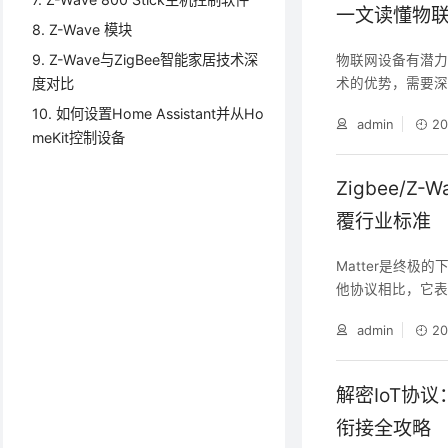
家居而生的“技术贵
一文读懂物
8. Z-Wave 模块
9. Z-Wave与ZigBee智能家居技术深
物联网设备有潜
术的优势，需要
度对比
连接，还是理解
10. 如何设置Home Assistant并从Ho
admin
20
识。本文将提供
meKit控制设备
Zigbee/Z
覆行业标准
Matter是终极的
他协议相比，它
admin
20
解密IoT协
衔接全攻略