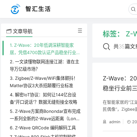
智汇生活
🗂️ 文章导航
标签：
Z-
1. Z-Wave：20年低调深耕智能家
共35篇文
居，凭借4700款认证产品稳坐行业前
三
2. 一文读懂物联网连接江湖：谁在主
导万亿级市场？
Z-Wave
3. Zigbee/Z-Wave/WiFi集体颤抖！
Matter协议3大杀招颠覆行业标准
稳坐行业前
4. 解密IoT协议：如何让144亿台设
备”开口说话”？数据无缝衔接全攻略
在智能家居的“江湖
民偶像”，Zigb
5. Z-Wave方案商Bonondar宣布完成
僧”，极少出现在
一系列全新的Z-Wave远距离（Long
admin
20
00款认证产品，
Range）智能产品方案
6. Z-Wave QRCode 编码解码工具
手”，究竟靠什么
7. Z-Wave 800 Stick主机控制软件