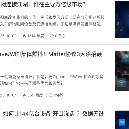
族”
联网连接江湖：谁在主导万亿级市场？
力彻底改变我们的工作、生活和发展方式。要充分利用这项技
深入了解物联网设备及其连接系统。无论是选择最佳网络进行
信号强度、数据速率、成本和其他方面，都需要类似的专业知
25-10-09
1314 热度
0评论
物联网设备连接所需的全部信息。
-Wave/WiFi集体颤抖！Matter协议3大杀招颠
下一代智能家居协议。但是，与Zigbee、Z-Wave和WiFi等其
表现如何？它带来了哪些优势和劣势？
25-10-04
869 热度
0评论
议：如何让144亿台设备”开口说话”？数据无缝