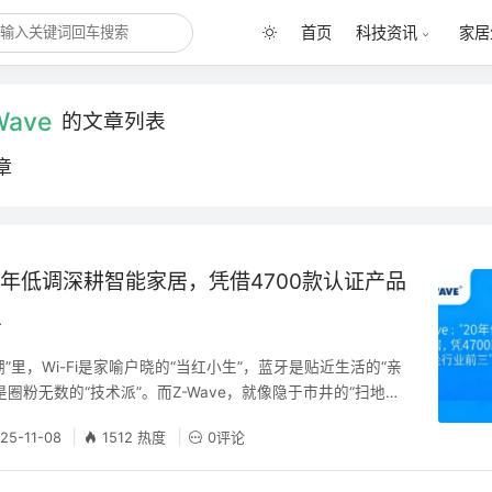
首页
科技资讯
家居
Wave
的文章列表
章
：20年低调深耕智能家居，凭借4700款认证产品
三
”里，Wi-Fi是家喻户晓的“当红小生”，蓝牙是贴近生活的“亲
ee是圈粉无数的“技术派”。而Z-Wave，就像隐于市井的“扫地
普通用户的闲聊中，却在专业领域默默发力，如今已手握超47
25-11-08
1512 热度
0评论
稳稳占据市场占有率前三的席位。 这位智能家居界的“沉默高
在激烈竞争中屹立二十年不倒？ 一、出身即定调：专为智能