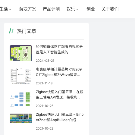
解决方案
产品评测
创业
关于我们
生活
娱乐
热门文章
如何知道你正在观看的视频是
否是人工智能生成的
2024-08-21
电表级单相计量芯片RN8209
C在Zigbee和Z-Wave智能家
居系统中的应用
2021-11-18
Zigbee快速入门第五章 – 在设
备上使用API发送，接收和处
理On-Off命令
2021-10-25
Zigbee快速入门第三章 – Emb
erZnet和AppBuilder介绍
2021-10-23