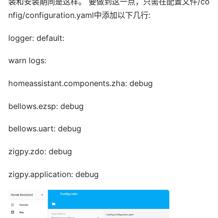
装和安装期间是这样。 要做到这一点，只需在配置文件/co
nfig/configuration.yaml中添加以下几行:
logger: default:
warn logs:
homeassistant.components.zha: debug
bellows.ezsp: debug
bellows.uart: debug
zigpy.zdo: debug
zigpy.application: debug