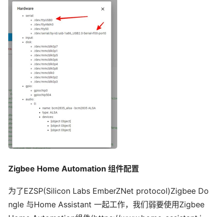
Z
igbee Home Automation
组件配置
为了EZSP(Silicon Labs EmberZNet protocol)Zigbee Do
ngle 与Home Assistant 一起工作，我们弱要使用Zigbee