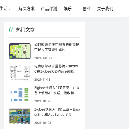
解决方案
产品评测
创业
关于我们
生活
娱乐
热门文章
如何知道你正在观看的视频是
否是人工智能生成的
2024-08-21
电表级单相计量芯片RN8209
C在Zigbee和Z-Wave智能家
居系统中的应用
2021-11-18
Zigbee快速入门第五章 – 在设
备上使用API发送，接收和处
理On-Off命令
2021-10-25
Zigbee快速入门第三章 – Emb
erZnet和AppBuilder介绍
2021-10-23