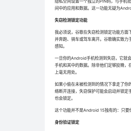
隐私空间设置一个独立的PIN码，与手机密
间中的应用和数据。这一功能无疑为Andr
失窃检测锁定功能
我必须说，谷歌在失窃检测锁定功能方面下
并奔跑、骑车或驾车离开。谷歌确实致力于找
感知。
一旦你的Android手机检测到失窃，它就
手机和其中的数据。除非他们足够狡猾，在
上毫无用处。
如果小偷在未被检测到的情况下拿走了你的
络断开连接，失窃保护可能会启动并锁定手
也会锁定。
这个功能并不是Android 15独有的：只
身份验证锁定