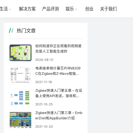
解决方案
产品评测
创业
关于我们
生活
娱乐
热门文章
如何知道你正在观看的视频是
否是人工智能生成的
2024-08-21
电表级单相计量芯片RN8209
C在Zigbee和Z-Wave智能家
居系统中的应用
2021-11-18
Zigbee快速入门第五章 – 在设
备上使用API发送，接收和处
理On-Off命令
2021-10-25
Zigbee快速入门第三章 – Emb
erZnet和AppBuilder介绍
2021-10-23