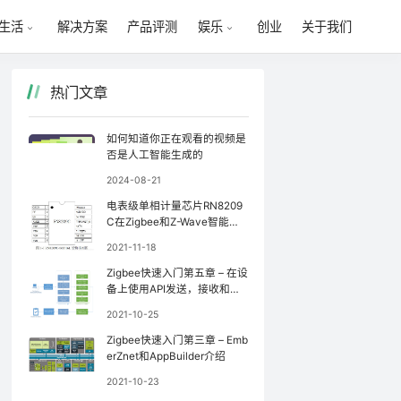
解决方案
产品评测
创业
关于我们
生活
娱乐
热门文章
如何知道你正在观看的视频是
否是人工智能生成的
2024-08-21
电表级单相计量芯片RN8209
C在Zigbee和Z-Wave智能家
居系统中的应用
2021-11-18
Zigbee快速入门第五章 – 在设
备上使用API发送，接收和处
理On-Off命令
2021-10-25
Zigbee快速入门第三章 – Emb
erZnet和AppBuilder介绍
2021-10-23