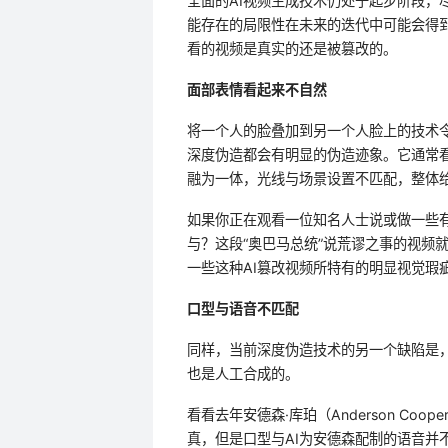
全面的AI视频生成技术仍处于起步阶段，尽
能存在的局限性在未来的迭代中可能会得
看的视频是真实的还是被篡改的。
面部表情看起来不自然
将一个人的脸叠加到另一个人脸上的技术
深度伪造都会有明显的伪造迹象。它通常看起
融为一体，光线与场景设置不匹配，整体
如果你正在观看一位知名人士说或做一些有
与？这段“奥巴马总统”说荒谬之事的视频
一些这种AI篡改视频所特有的明显视觉瑕
口型与语音不匹配
同样，当前深度伪造技术的另一个缺陷是
也是人工合成的。
看看去年安德森·库珀（Anderson C
真，但是口型与AI为安德森配制的语音并