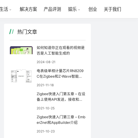
解决方案
产品评测
创业
关于我们
生活
娱乐
热门文章
如何知道你正在观看的视频是
否是人工智能生成的
2024-08-21
电表级单相计量芯片RN8209
C在Zigbee和Z-Wave智能家
居系统中的应用
2021-11-18
Zigbee快速入门第五章 – 在设
备上使用API发送，接收和处
理On-Off命令
2021-10-25
Zigbee快速入门第三章 – Emb
erZnet和AppBuilder介绍
2021-10-23