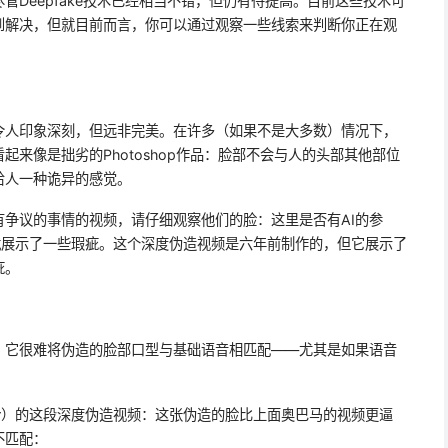
管Deepfake技术已经相当不错，但仍有待提高。目前这些技术可
到解决，但就目前而言，你可以通过观察一些线索来判断你正在观
令人印象深刻，但远非完美。在许多（如果不是大多数）情况下，
来像是拙劣的Photoshop作品：脸部不会与人的头部其他部位
给人一种诡异的感觉。
争议的事情的视频，请仔细观察他们的脸：这里是否有AI的参
就展示了一些瑕疵。这个深度伪造视频是六年前制作的，但它展示了
疵。
，它很难将伪造的脸部口型与基础语音相匹配——尤其是如果语音
ooper）的这段深度伪造视频：这张伪造的脸比上面奥巴马的视频更逼
不匹配：