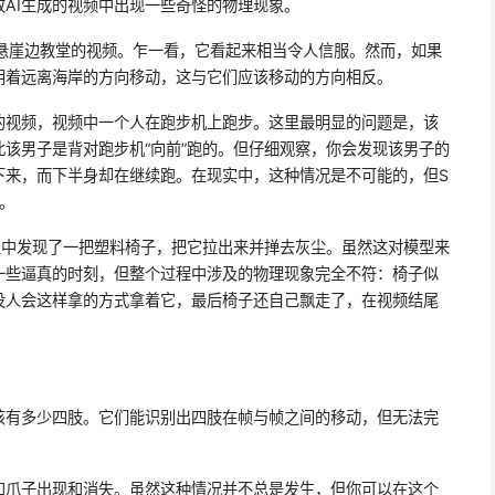
AI生成的视频中出现一些奇怪的物理现象。
岸悬崖边教堂的视频。乍一看，它看起来相当令人信服。然而，如果
朝着远离海岸的方向移动，这与它们应该移动的方向相反。
的视频，视频中一个人在跑步机上跑步。这里最明显的问题是，该
该男子是背对跑步机“向前”跑的。但仔细观察，你会发现该男子的
下来，而下半身却在继续跑。在现实中，这种情况是不可能的，但S
。
土中发现了一把塑料椅子，把它拉出来并掸去灰尘。虽然这对模型来
一些逼真的时刻，但整个过程中涉及的物理现象完全不符：椅子似
没人会这样拿的方式拿着它，最后椅子还自己飘走了，在视频结尾
该有多少四肢。它们能识别出四肢在帧与帧之间的移动，但无法完
和爪子出现和消失。虽然这种情况并不总是发生，但你可以在这个