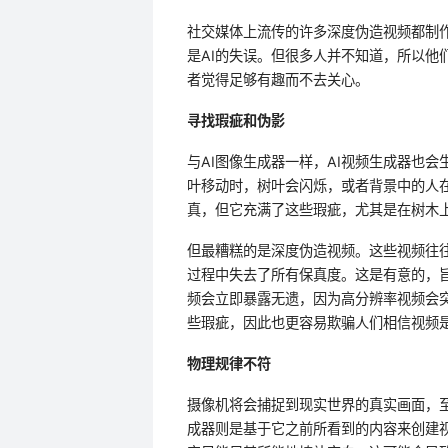
社交媒体上流传的许多深度伪造视频都制
是AI的失误。但很多人并不知道，所以他
者觉得足够有趣而不去关心。
寻找瑕疵和伪影
与AI图像生成器一样，AI视频生成器也
叶移动时，树叶会闪烁，或者背景中的人
真，但它充满了这些瑕疵，尤其是在树木
但最糟糕的是深度伪造视频。这些视频往往
过程中失去了所有保真度。这是有意的，
频会立即暴露无遗，因为高分辨率视频会
些瑕疵，因此也更容易欺骗人们相信视频
物理规律不符
摄像机将会捕捉到现实世界的真实画面，至
成器则是基于它之前所看到的内容来创建