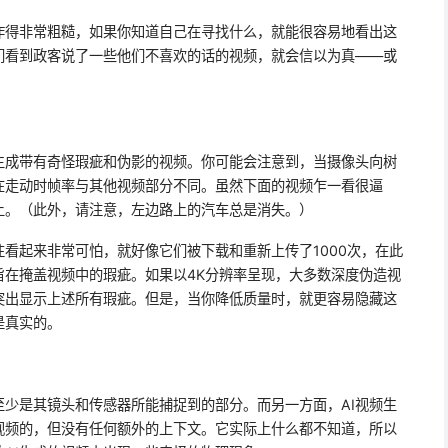
作得非常粗糙，如果你知道自己在寻找什么，就能很容易地看出这
们看到政客说了一些他们不喜欢的话的视频，就会信以为真——或
会生成带有奇怪瑕疵和伪影的视频。你可能会注意到，当摄像头向树
在走动时帧率与其他视频部分不同。虽然下面的视频乍一看很逼
上。（此外，请注意，左边路上的汽车总是消失。）
看起来非常可怕，就好像它们被下载和重新上传了1000次，在此
旨在掩盖视频中的瑕疵。如果以4K分辨率呈现，大多数深度伪造视
突出显示上述所有瑕疵。但是，当你降低质量时，就更容易隐藏这
是真实的。
少是其镜头和传感器所能捕捉到的部分。而另一方面，AI视频生
视频的，但没有任何额外的上下文。它实际上什么都不知道，所以