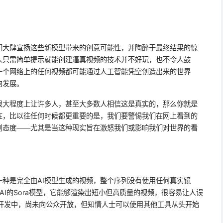
们大肆宣扬这些新模型带来的创意可能性，并陶醉于最终结果的惊
人只需简单提示就能创建逼真视频的技术并不好玩，也不令人鼓
一个网络上的任何视频都可能通过人工智能凭空创造出来的世界
向发展。
很大程度上让许多人，甚至大多数人相信这是真实的，那么你就是
在，比以往任何时候都更重要的是，我们要警惕我们在网上看到的
判态度——尤其是当这种现实旨在激怒我们或影响我们对世界的看
一种是完全由AI模型生成的视频，整个序列没有使用任何真实镜
AI的Sora模型，它能够渲染出短小但高质量的视频，很容易让人误
在开发中，尚未向公众开放，但知情人士可以使用其他工具从头开始