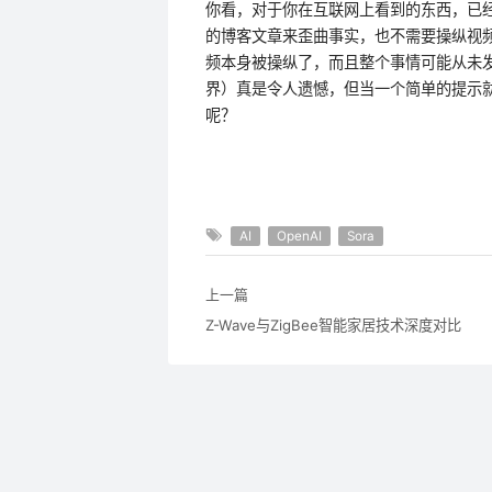
你看，对于你在互联网上看到的东西，已
的博客文章来歪曲事实，也不需要操纵视频
频本身被操纵了，而且整个事情可能从未
界）真是令人遗憾，但当一个简单的提示
呢？
AI
OpenAI
Sora
上一篇
Z-Wave与ZigBee智能家居技术深度对比