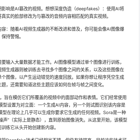
响是AI篡改的视频。想想深度伪造（deepfakes）：使用AI将
将真实的脸部修改为与篡改的音频内容相匹配的真实视频。
内容：随着AI视频生成器的不断改进和普及，你可能会像AI图像爆
。保持警惕。
器需要输入大量数据才能工作。AI图像模型通过单个图像进行训练，
视频生成器则被训练去寻找多个图像之间的关系，以及这些图像在
单个图像，以产生运动错觉的速度回放。如果你想让程序凭空生成
主题，还需要知道这些主题应该如何在帧与帧之间变化。
练的，旨在模仿它们所覆盖的视频中的面部动作和表情。它们经常使用
I模型设置为对立面：一个生成AI内容，另一个则试图识别该内容是
的模型在理论上几乎可以生成你要求它生成的任何视频。Sora是一种
噪声”（实际上是静态），直到原始图像消失。从这里开始，该模型
而训练它从头开始创建新内容。